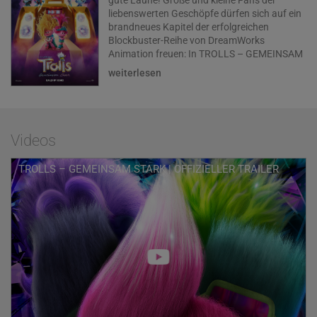
gute Laune! Große und kleine Fans der
liebenswerten Geschöpfe dürfen sich auf ein
brandneues Kapitel der erfolgreichen
Blockbuster-Reihe von DreamWorks
Animation freuen: In TROLLS – GEMEINSAM
STARK warten bekannte und neue Figuren,
weiterlesen
spannende Abenteuer und mitreißende
Songs auf ihre Entdeckung. Erneut leiht
Sängerin Lena Meyer-Landrut der quirligen
weiblichen Hauptfigur Poppy ihre Stimme.
Branch wird wieder von Mark Forster
Videos
gesprochen.
TROLLS – GEMEINSAM STARK | OFFIZIELLER TRAILER
Zwei Filme lang waren Poppy (Lena Meyer-
Landrut) und Branch (Mark Forster)
unzertrennlich. In TROLLS – GEMEINSAM
STARK wird aus den besten Freunden nun
endlich offiziell ein Paar. Eines Tages entdeckt
Poppy, dass Branch eine geheime
Vergangenheit hat: Er war einst mit seinen
vier Brüdern Floyd, John Dory, Spruce und
Clay Teil der erfolgreichen Boyband BroZone.
Die Gruppe löste sich allerdings auf, als
Branch noch klein war. Seither hat er seine